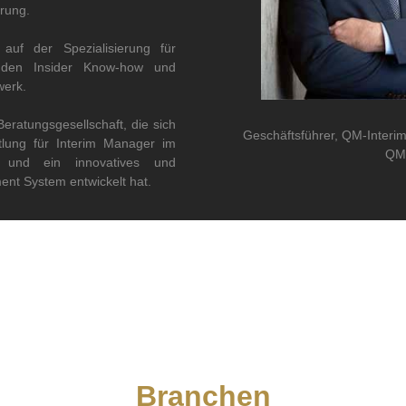
rung.
 auf der Spezialisierung für
nden Insider Know-how und
werk.
 Beratungsgesellschaft, die sich
Geschäftsführer, QM-Interi
ttlung für Interim Manager im
QM
rt und ein innovatives und
ent System entwickelt hat.
Branchen