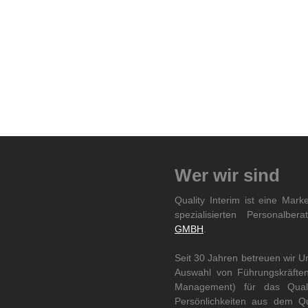
Wer wir sind
Quality Interim ist eine Mark
spezialisierten Personalbe
GMBH
.
Seit 30 Jahren betreuen wir 
Auswahl von Führungskräften 
Management) für das Quali
Persönlichkeiten aus dem Qu