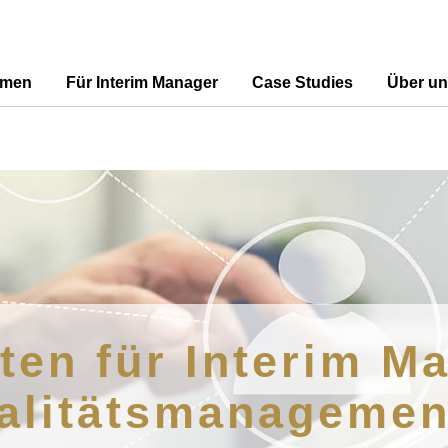
hmen
Für Interim Manager
Case Studies
Über un
ten für Interim 
alitätsmanagemen