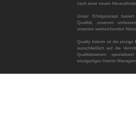
nach einer neuen Herausforde
Unser Erfolgsrezept basiert
Qualität, unserem umfasse
unserem weitreichenden Netz
Quality Interim ist die einzige
ausschließlich auf die Vermi
Qualitätswesen spezialisie
einzigartiges Interim Managem