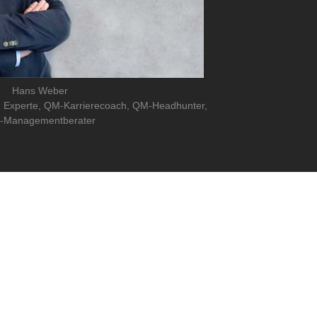
Hans Weber
m Experte, QM-Karrierecoach, QM-Headhunter,
-Managementberater