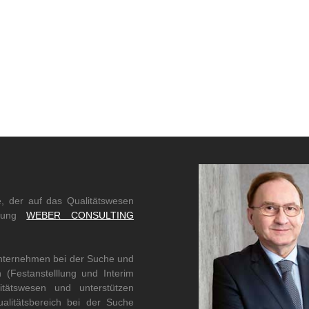
e, der auf das Qualitätswesen
ratung
WEBER CONSULTING
Unternehmen bei der Suche und
(Festanstelllung und Interim
tätswesen und unterstützen
alitätsbereich bei der Suche